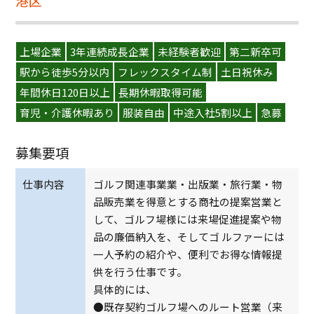
港区
上場企業
3年連続成長企業
未経験者歓迎
第二新卒可
駅から徒歩5分以内
フレックスタイム制
土日祝休み
年間休日120日以上
長期休暇取得可能
育児・介護休暇あり
服装自由
中途入社5割以上
急募
募集要項
仕事内容
ゴルフ関連事業業・出版業・旅行業・物
品販売業を得意とする商社の提案営業と
して、ゴルフ場様には来場促進提案や物
品の廉価納入を、そしてゴ ルファーには
一人予約の紹介や、便利でお得な情報提
供を行う仕事です。
具体的には、
●既存契約ゴルフ場へのルート営業（来