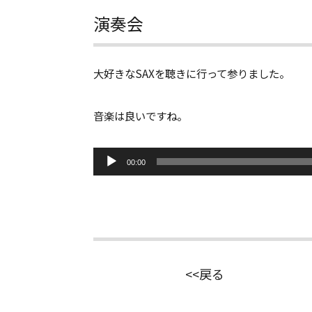
演奏会
大好きなSAXを聴きに行って参りました。
音楽は良いですね。
音
00:00
声
プ
レ
ー
ヤ
ー
<<戻る