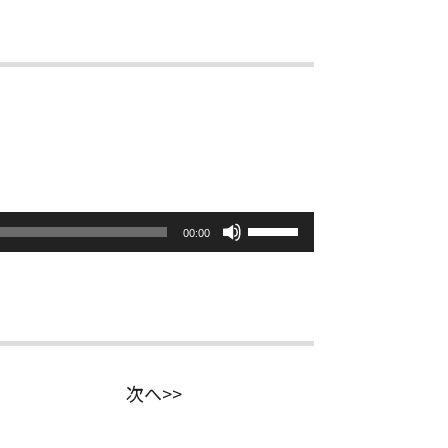
ボ
00:00
リ
ュ
ー
ム
調
節
に
次へ>>
は
上