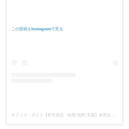
この投稿をInstagramで見る
オフィス・カイト【新卒就活・転職”無料”支援】体育会出身代表/職業紹介会社(@officekite)がシェアした投稿