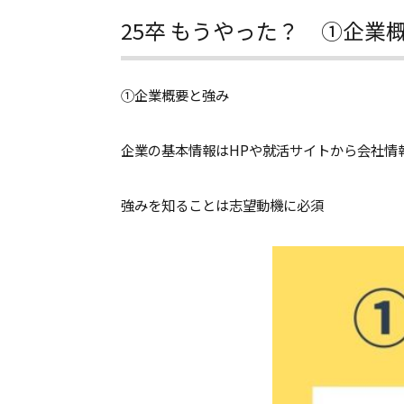
25卒 もうやった？ ①企
①企業概要と強み
企業の基本情報はHPや就活サイトから会社
強みを知ることは志望動機に必須