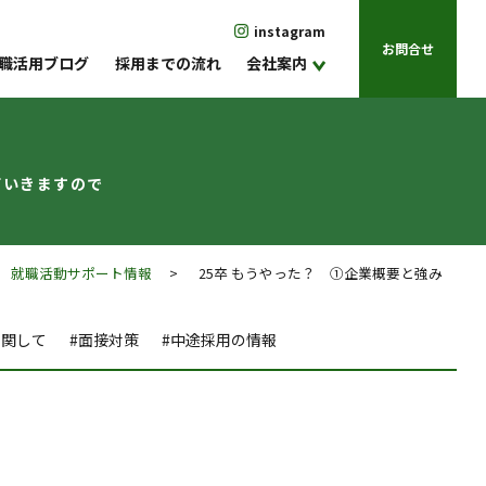
instagram
お問合せ
職活用ブログ
採用までの流れ
会社案内
ていきますので
>
就職活動サポート情報
> 25卒 もうやった？ ①企業概要と強み
に関して
#面接対策
#中途採用の情報