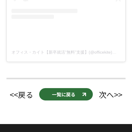
オフィス・カイト【新卒就活”無料”支援】(@officekite)がシェアした投稿
<<戻る
次へ>>
一覧に戻る