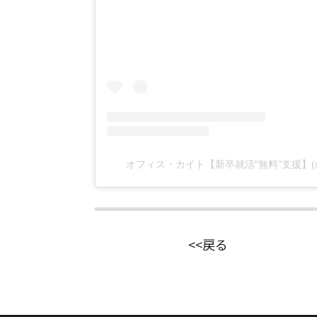
オフィス・カイト【新卒就活"無料"支援】(@of
<<戻る