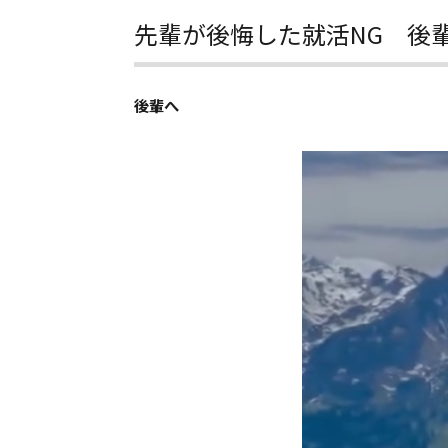
先輩が後悔した就活NG 後
後輩へ