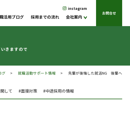
instagram
お問合せ
職活用ブログ
採用までの流れ
会社案内
ていきますので
ログ
>
就職活動サポート情報
> 先輩が後悔した就活NG 後輩へ
に関して
#面接対策
#中途採用の情報