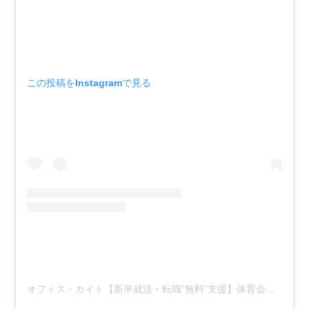
この投稿をInstagramで見る
オフィス・カイト【新卒就活・転職”無料”支援】体育会出身代表/職業紹介会社(@officekite)がシェアした投稿