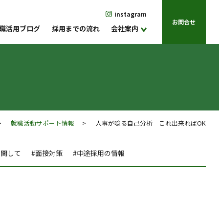
instagram
お問合せ
職活用ブログ
採用までの流れ
会社案内
>
就職活動サポート情報
> 人事が唸る自己分析 これ出来ればOK
に関して
#面接対策
#中途採用の情報