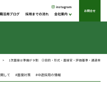
instagram
お問合せ
職活用ブログ
採用までの流れ
会社案内
> 1次面接は準備が９割 ②目的・形式・面接官・評価基準・通過率
に関して
#面接対策
#中途採用の情報