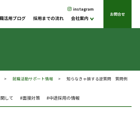
instagram
お問合せ
職活用ブログ
採用までの流れ
会社案内
>
就職活動サポート情報
> 知らなきゃ損する逆質問 質問例
に関して
#面接対策
#中途採用の情報