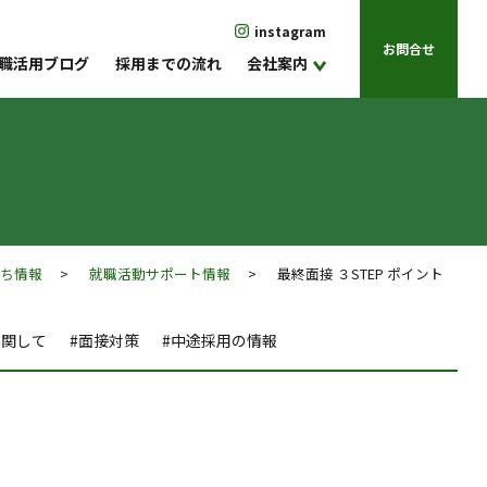
instagram
お問合せ
職活用ブログ
採用までの流れ
会社案内
立ち情報
>
就職活動サポート情報
> 最終面接 ３STEP ポイント
に関して
#面接対策
#中途採用の情報