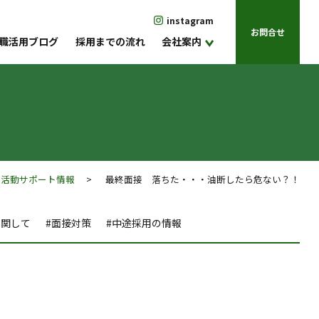
instagram
お問合せ
職活用ブログ
採用までの流れ
会社案内
職活動サポート情報
> 最終面接 落ちた・・・油断したら危ない？！
に関して
#面接対策
#中途採用の情報